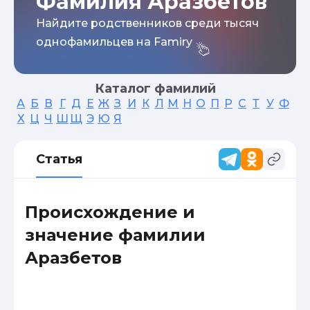
Фамилия Аразбетов
Найдите родственников среди тысяч
однофамильцев на Famiry
Каталог фамилий
А
Б
В
Г
Д
Е
Ж
З
И
К
Л
М
Н
О
П
Р
С
Т
У
Ф
Х
Ц
Ч
Ш
Щ
Э
Ю
Я
Статья
Происхождение и
значение фамилии
Аразбетов