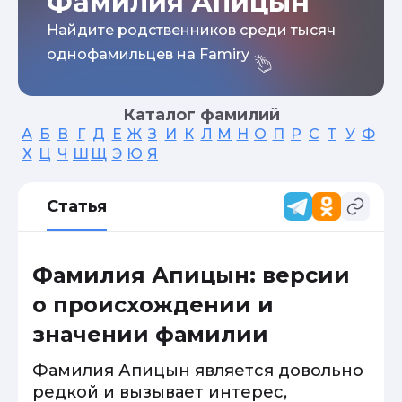
Фамилия Апицын
Найдите родственников среди тысяч
однофамильцев на Famiry
Каталог фамилий
А
Б
В
Г
Д
Е
Ж
З
И
К
Л
М
Н
О
П
Р
С
Т
У
Ф
Х
Ц
Ч
Ш
Щ
Э
Ю
Я
Статья
Фамилия Апицын: версии
о происхождении и
значении фамилии
Фамилия Апицын является довольно
редкой и вызывает интерес,