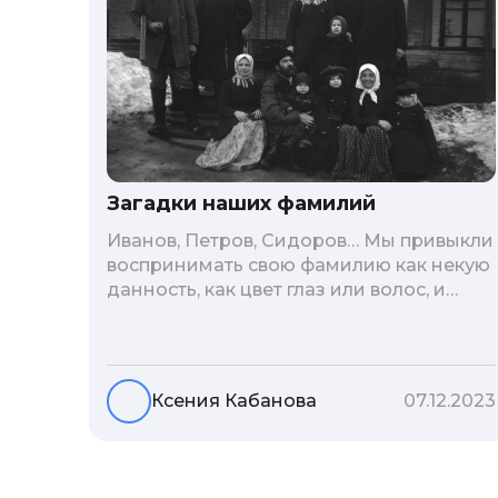
Загадки наших фамилий
Иванов, Петров, Сидоров… Мы привыкли
воспринимать свою фамилию как некую
данность, как цвет глаз или волос, и
редко кто из нас решается ее сменить.
Но что скрывается за порой
неблагозвучной или, наоборот,
«дворянской» фамилией, и какие
Ксения Кабанова
07.12.2023
секреты она может раскрыть о судьбе
рода?