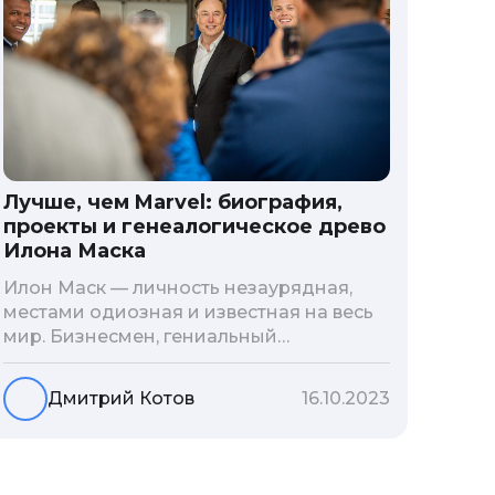
Лучше, чем Marvel: биография,
проекты и генеалогическое древо
Илона Маска
Илон Маск — личность незаурядная,
местами одиозная и известная на весь
мир. Бизнесмен, гениальный
изобретатель и миллиардер, живой
прообраз экранного Железного
Дмитрий Котов
16.10.2023
человека — настоящий супергерой в
реальной жизни, создающий
электромобиль будущего и нацеленный
на колонизацию Марса. Мы решили