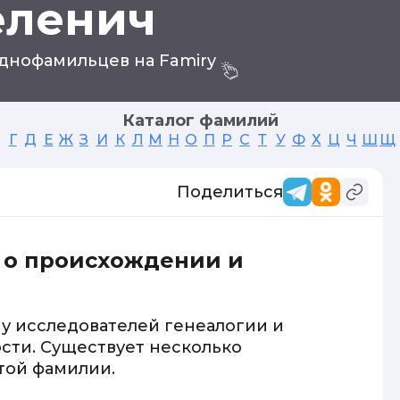
еленич
днофамильцев на Famiry
Каталог фамилий
Г
Д
Е
Ж
З
И
К
Л
М
Н
О
П
Р
С
Т
У
Ф
Х
Ц
Ч
Ш
Щ
Поделиться
 о происхождении и
у исследователей генеалогии и
сти. Существует несколько
той фамилии.