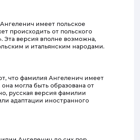
 Ангеленич имеет польское
жет происходить от польского
л». Эта версия вполне возможна,
ольским и итальянским народами.
т, что фамилия Ангеленич имеет
 она могла быть образована от
но, русская версия фамилии
или адаптации иностранного
илии Ангеленич до сих пор