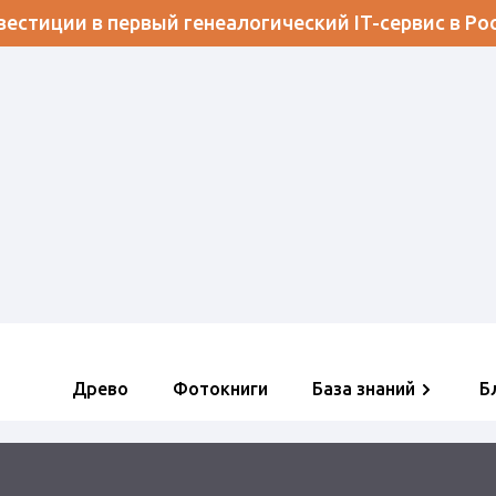
естиции в первый генеалогический IT-сервис в Ро
Древо
Фотокниги
База знаний
Б