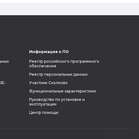
узнать побольше об одном из самых
влиятельных людей планеты и
поделиться с читателями блога фактами
из его биографии.
Информация о ПО
ьных
Реестр российского программного
обеспечения
Реестр персональных данных
IE-
Участник Сколково
Функциональные характеристики
Руководство по установке и
эксплуатации
Центр помощи