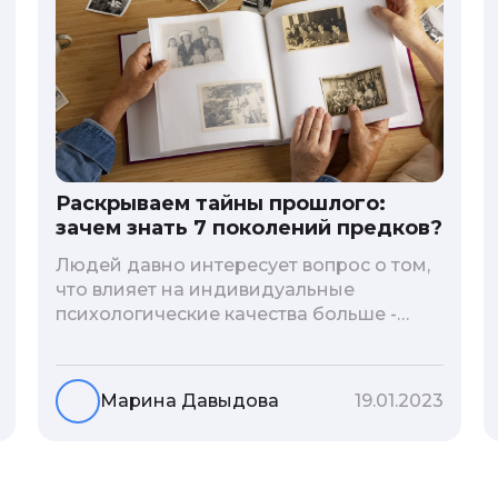
Раскрываем тайны прошлого:
зачем знать 7 поколений предков?
Людей давно интересует вопрос о том,
что влияет на индивидуальные
психологические качества больше -
гены или воспитание и образование
человека. В астрологической практике
существует понятие геноскоп - влияние
Марина Давыдова
19.01.2023
семи поколений предков на судьбу
потомков. Пробуем разобраться, стоит
ли всецело ориентироваться на
наследственность.