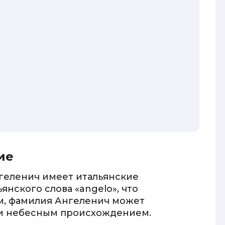
ие
нгеленич имеет итальянские
янского слова «angelo», что
ом, фамилия Ангеленич может
или небесным происхождением.