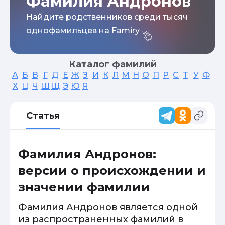
Фамилия Андронов
Найдите родственников среди тысяч
однофамильцев на Famiry
Каталог фамилий
А
Б
В
Г
Д
Е
Ж
З
И
К
Л
М
Н
О
П
Р
С
Т
У
Ф
Х
Ц
Ч
Ш
Щ
Э
Ю
Я
Статья
Фамилия Андронов:
версии о происхождении и
значении фамилии
Фамилия Андронов является одной
из распространенных фамилий в