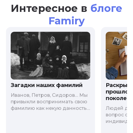
Интересное в
блоге
Famiry
Загадки наших фамилий
Раскрыв
прошлого
Иванов, Петров, Сидоров… Мы
поколени
привыкли воспринимать свою
фамилию как некую данность,
Людей дав
как цвет глаз или волос, и
вопрос о т
редко кто из нас решается ее
индивиду
сменить. Но что скрывается за
психологи