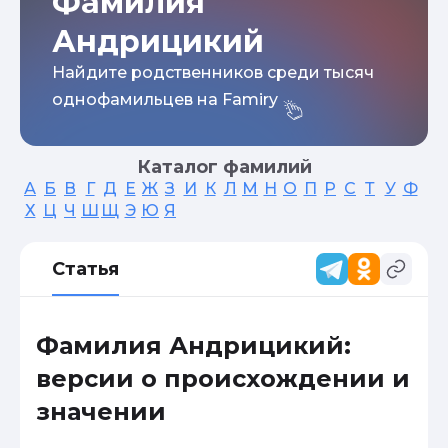
Фамилия
Андрицикий
Найдите родственников среди тысяч
однофамильцев на Famiry
Каталог фамилий
А
Б
В
Г
Д
Е
Ж
З
И
К
Л
М
Н
О
П
Р
С
Т
У
Ф
Х
Ц
Ч
Ш
Щ
Э
Ю
Я
Статья
Фамилия Андрицикий:
версии о происхождении и
значении