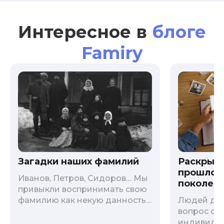
Интересное в
блоге
Famiry
Загадки наших фамилий
Раскрыв
прошлого
Иванов, Петров, Сидоров… Мы
поколени
привыкли воспринимать свою
фамилию как некую данность,
Людей дав
как цвет глаз или волос, и
вопрос о т
редко кто из нас решается ее
индивиду