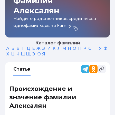
Фамилия
Алексалян
Найдите родственников среди тысяч
однофамильцев на Famiry
Каталог фамилий
А
Б
В
Г
Д
Е
Ж
З
И
К
Л
М
Н
О
П
Р
С
Т
У
Ф
Х
Ц
Ч
Ш
Щ
Э
Ю
Я
Статья
Происхождение и
значение фамилии
Алексалян