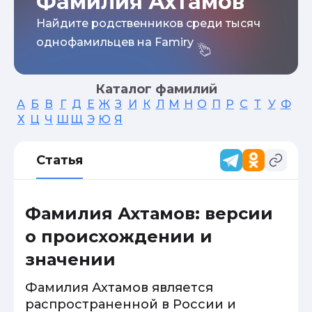
Фамилия Ахтамов
Найдите родственников среди тысяч
однофамильцев на Famiry
Каталог фамилий
А
Б
В
Г
Д
Е
Ж
З
И
К
Л
М
Н
О
П
Р
С
Т
У
Ф
Х
Ц
Ч
Ш
Щ
Э
Ю
Я
Статья
Фамилия Ахтамов: версии
о происхождении и
значении
Фамилия Ахтамов является
распространенной в России и