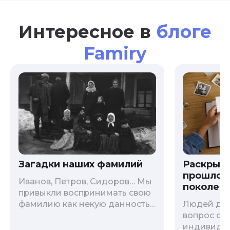
Интересное в
блоге
Famiry
Загадки наших фамилий
Раскрыв
прошлого
Иванов, Петров, Сидоров… Мы
поколени
привыкли воспринимать свою
фамилию как некую данность,
Людей дав
как цвет глаз или волос, и
вопрос о т
редко кто из нас решается ее
индивиду