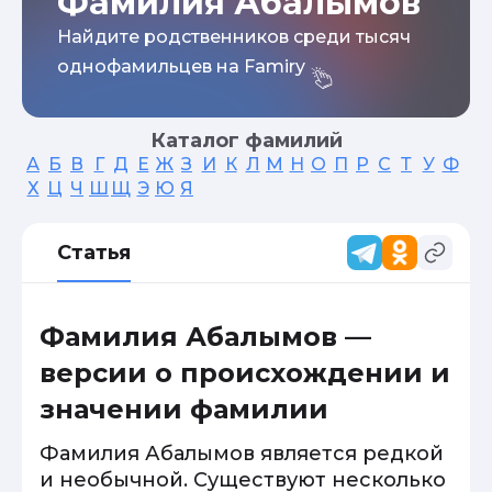
Фамилия Абалымов
Найдите родственников среди тысяч
однофамильцев на Famiry
Каталог фамилий
А
Б
В
Г
Д
Е
Ж
З
И
К
Л
М
Н
О
П
Р
С
Т
У
Ф
Х
Ц
Ч
Ш
Щ
Э
Ю
Я
Статья
Фамилия Абалымов —
версии о происхождении и
значении фамилии
Фамилия Абалымов является редкой
и необычной. Существуют несколько