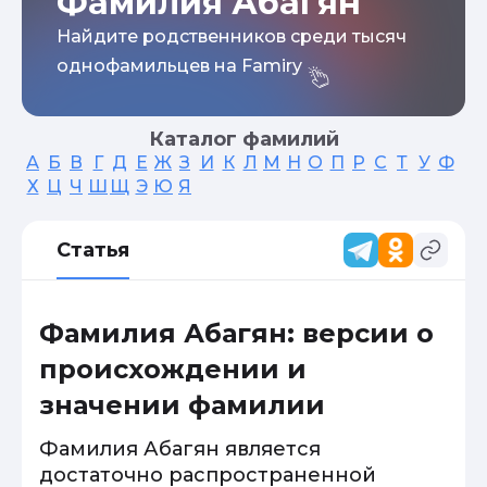
Фамилия Абагян
Найдите родственников среди тысяч
однофамильцев на Famiry
Каталог фамилий
А
Б
В
Г
Д
Е
Ж
З
И
К
Л
М
Н
О
П
Р
С
Т
У
Ф
Х
Ц
Ч
Ш
Щ
Э
Ю
Я
Статья
Фамилия Абагян: версии о
происхождении и
значении фамилии
Фамилия Абагян является
достаточно распространенной