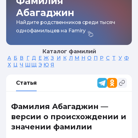
Фамилия
Абагаджин
Найдите родственников среди тысяч
однофамильцев на Famiry
Каталог фамилий
А
Б
В
Г
Д
Е
Ж
З
И
К
Л
М
Н
О
П
Р
С
Т
У
Ф
Х
Ц
Ч
Ш
Щ
Э
Ю
Я
Статья
Фамилия Абагаджин —
версии о происхождении и
значении фамилии