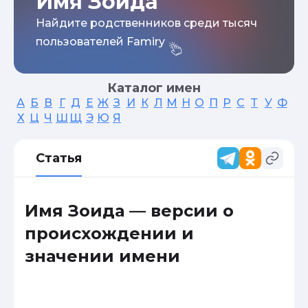
Имя Зоида
Найдите родственников среди тысяч
пользователей Famiry
Каталог имен
А
Б
В
Г
Д
Е
Ж
З
И
К
Л
М
Н
О
П
Р
С
Т
У
Ф
Х
Ц
Ч
Ш
Щ
Э
Ю
Я
Статья
Имя Зоида — версии о
происхождении и
значении имени