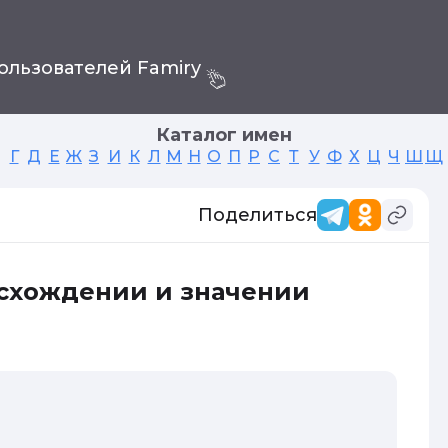
ользователей Famiry
Каталог имен
Г
Д
Е
Ж
З
И
К
Л
М
Н
О
П
Р
С
Т
У
Ф
Х
Ц
Ч
Ш
Щ
Поделиться
исхождении и значении