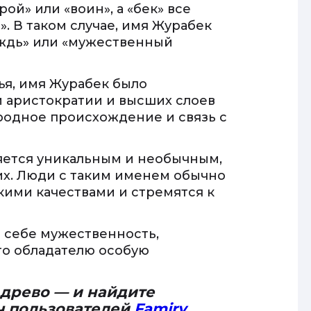
рой» или «воин», а «бек» все
». В таком случае, имя Журабек
ождь» или «мужественный
ья, имя Журабек было
 аристократии и высших слоев
родное происхождение и связь с
яется уникальным и необычным,
х. Люди с таким именем обычно
кими качествами и стремятся к
в себе мужественность,
его обладателю особую
 древо — и найдите
ч пользователей
Famiry