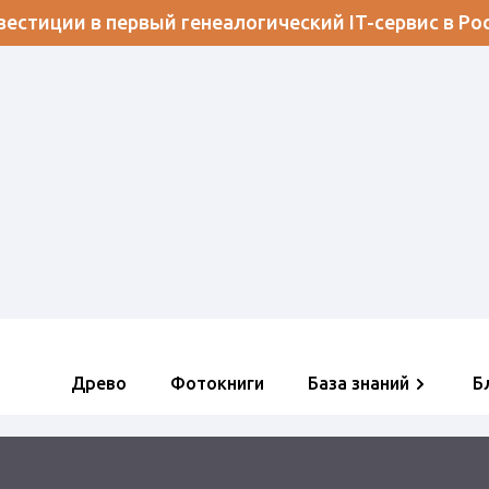
естиции в первый генеалогический IT-сервис в Ро
Древо
Фотокниги
База знаний
Б