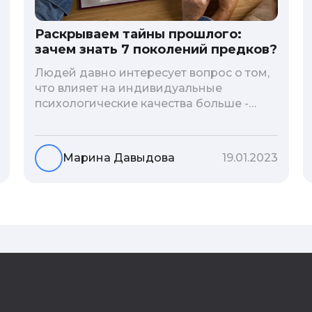
Раскрываем тайны прошлого:
зачем знать 7 поколений предков?
Людей давно интересует вопрос о том,
что влияет на индивидуальные
психологические качества больше -
гены или воспитание и образование
человека. В астрологической практике
существует понятие геноскоп - влияние
Марина Давыдова
19.01.2023
семи поколений предков на судьбу
потомков. Пробуем разобраться, стоит
ли всецело ориентироваться на
наследственность.