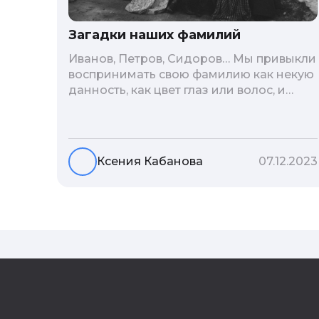
Загадки наших фамилий
Иванов, Петров, Сидоров… Мы привыкли
воспринимать свою фамилию как некую
данность, как цвет глаз или волос, и
редко кто из нас решается ее сменить.
Но что скрывается за порой
неблагозвучной или, наоборот,
«дворянской» фамилией, и какие
Ксения Кабанова
07.12.2023
секреты она может раскрыть о судьбе
рода?