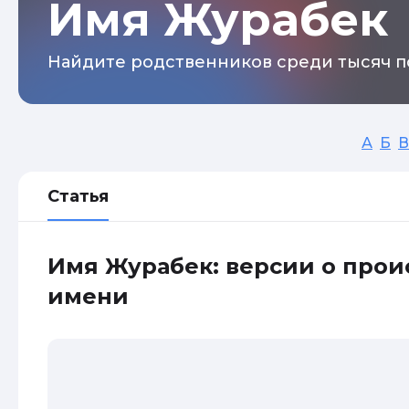
Имя Журабек
Найдите родственников среди тысяч п
А
Б
В
Статья
Имя Журабек: версии о про
имени