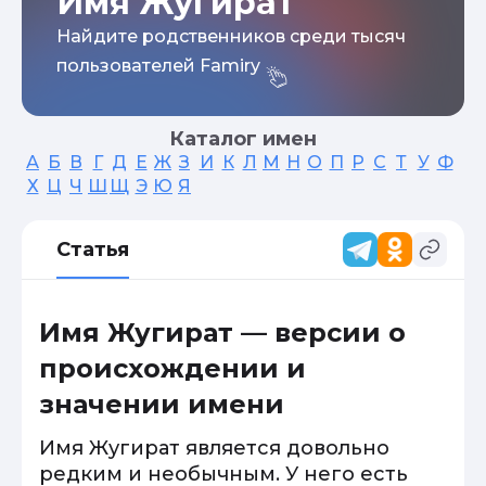
Имя Жугират
Найдите родственников среди тысяч
пользователей Famiry
Каталог имен
А
Б
В
Г
Д
Е
Ж
З
И
К
Л
М
Н
О
П
Р
С
Т
У
Ф
Х
Ц
Ч
Ш
Щ
Э
Ю
Я
Статья
Имя Жугират — версии о
происхождении и
значении имени
Имя Жугират является довольно
редким и необычным. У него есть