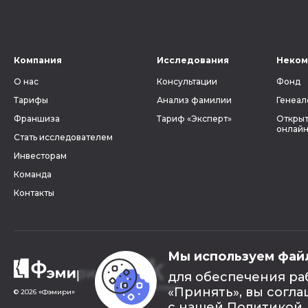
Компания
Исследования
Неком
О нас
Консультации
Фонд
Тарифы
Анализ фамилии
Генеал
Франшиза
Тариф «Эксперт»
Открыт
онлайн
Стать исследователем
Инвесторам
Команда
Контакты
Мы используем фай
для обеспечения ра
«Принять», вы согла
© 2026 «Фэмири»
с нашей
Политикой