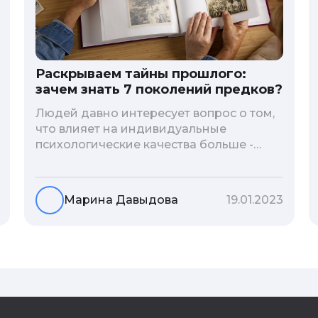
Раскрываем тайны прошлого:
зачем знать 7 поколений предков?
Людей давно интересует вопрос о том,
что влияет на индивидуальные
психологические качества больше -
гены или воспитание и образование
человека. В астрологической практике
существует понятие геноскоп - влияние
Марина Давыдова
19.01.2023
семи поколений предков на судьбу
потомков. Пробуем разобраться, стоит
ли всецело ориентироваться на
наследственность.