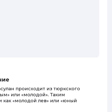
ние
асулан происходит из тюркского
дым» или «молодой». Таким
 как «молодой лев» или «юный