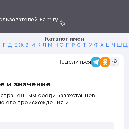
ользователей Famiry
Каталог имен
Г
Д
Е
Ж
З
И
К
Л
М
Н
О
П
Р
С
Т
У
Ф
Х
Ц
Ч
Ш
Щ
Поделиться
е и значение
остраненным среди казахстанцев
но его происхождения и