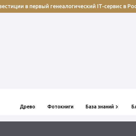
естиции в первый генеалогический IT-сервис в Ро
Древо
Фотокниги
База знаний
Б