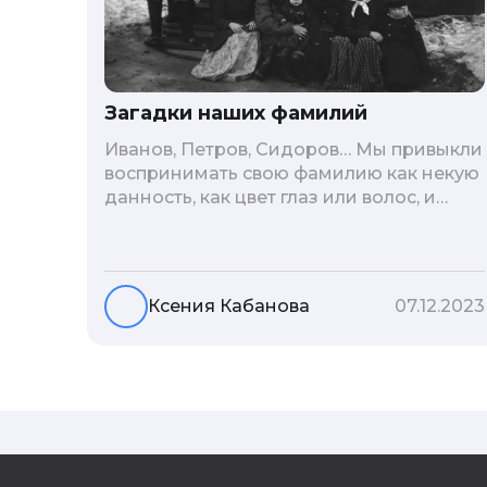
Загадки наших фамилий
Иванов, Петров, Сидоров… Мы привыкли
воспринимать свою фамилию как некую
данность, как цвет глаз или волос, и
редко кто из нас решается ее сменить.
Но что скрывается за порой
неблагозвучной или, наоборот,
«дворянской» фамилией, и какие
Ксения Кабанова
07.12.2023
секреты она может раскрыть о судьбе
рода?