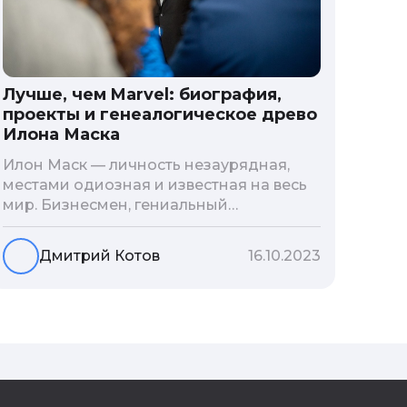
Лучше, чем Marvel: биография,
проекты и генеалогическое древо
Илона Маска
Илон Маск — личность незаурядная,
местами одиозная и известная на весь
мир. Бизнесмен, гениальный
изобретатель и миллиардер, живой
прообраз экранного Железного
Дмитрий Котов
16.10.2023
человека — настоящий супергерой в
реальной жизни, создающий
электромобиль будущего и нацеленный
на колонизацию Марса. Мы решили
узнать побольше об одном из самых
влиятельных людей планеты и
поделиться с читателями блога фактами
из его биографии.