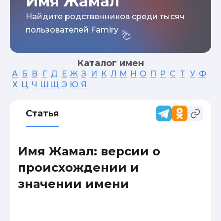
Имя Жамал
Найдите родственников среди тысяч
пользователей Famiry
Каталог имен
А
Б
В
Г
Д
Е
Ж
З
И
К
Л
М
Н
О
П
Р
С
Т
У
Ф
Х
Ц
Ч
Ш
Щ
Э
Ю
Я
Статья
Имя Жамал: версии о
происхождении и
значении имени