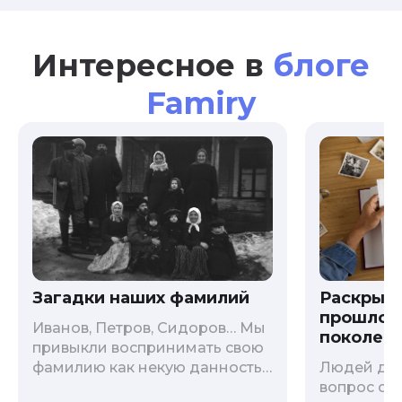
Интересное в
блоге
Famiry
Загадки наших фамилий
Раскрыв
прошлого
Иванов, Петров, Сидоров… Мы
поколени
привыкли воспринимать свою
фамилию как некую данность,
Людей дав
как цвет глаз или волос, и
вопрос о т