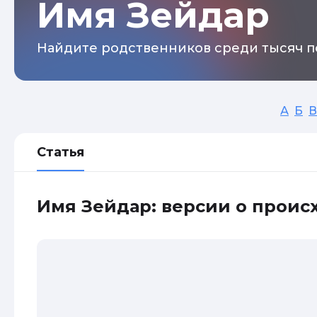
Имя Зейдар
Найдите родственников среди тысяч п
А
Б
В
Статья
Имя Зейдар: версии о прои