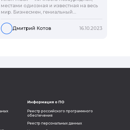
местами одиозная и известная на весь
мир. Бизнесмен, гениальный
изобретатель и миллиардер, живой
прообраз экранного Железного
Дмитрий Котов
16.10.2023
человека — настоящий супергерой в
реальной жизни, создающий
электромобиль будущего и нацеленный
на колонизацию Марса. Мы решили
узнать побольше об одном из самых
влиятельных людей планеты и
поделиться с читателями блога фактами
из его биографии.
Информация о ПО
ьных
Реестр российского программного
обеспечения
Реестр персональных данных