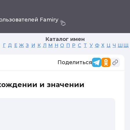
ользователей Famiry
Каталог имен
Г
Д
Е
Ж
З
И
К
Л
М
Н
О
П
Р
С
Т
У
Ф
Х
Ц
Ч
Ш
Щ
Поделиться
схождении и значении