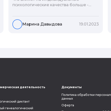
психологические качества больше -
гены или воспитание и образование
человека. В астрологической практике
существует понятие геноскоп - влияние
Марина Давыдова
19.01.2023
семи поколений предков на судьбу
потомков. Пробуем разобраться, стоит
ли всецело ориентироваться на
наследственность.
мерческая деятельность
Документы
Политика обработки персонал
данных
огический диктант
Оферта
ый генеалогический