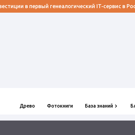
естиции в первый генеалогический IT-сервис в Ро
Древо
Фотокниги
База знаний
Б