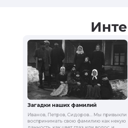
Инте
Загадки наших фамилий
Иванов, Петров, Сидоров… Мы привыкли
воспринимать свою фамилию как некую
данность, как цвет глаз или волос, и