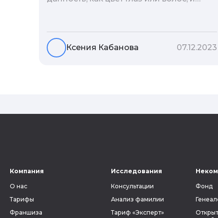
редко кто из нас решается ее сменить.
Но что скрывается за порой
неблагозвучной или, наоборот,
«дворянской» фамилией, и какие
Ксения Кабанова
07.12.2023
секреты она может раскрыть о судьбе
рода?
Компания
Исследования
Неком
О нас
Консультации
Фонд
Тарифы
Анализ фамилии
Генеал
Франшиза
Тариф «Эксперт»
Открыт