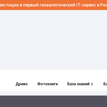
естиции в первый генеалогический IT-сервис в Ро
Древо
Фотокниги
База знаний
Б