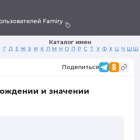
ользователей Famiry
Каталог имен
Г
Д
Е
Ж
З
И
К
Л
М
Н
О
П
Р
С
Т
У
Ф
Х
Ц
Ч
Ш
Щ
Поделиться
хождении и значении