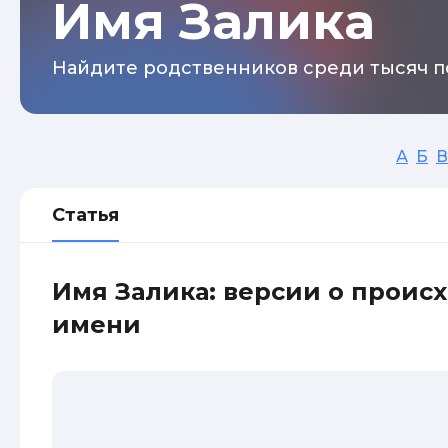
Имя Залика
Найдите родственников среди тысяч п
А
Б
В
Статья
Имя Залика: версии о проис
имени