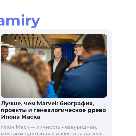
amiry
Лучше, чем Marvel: биография,
проекты и генеалогическое древо
Илона Маска
Илон Маск — личность незаурядная,
местами одиозная и известная на весь