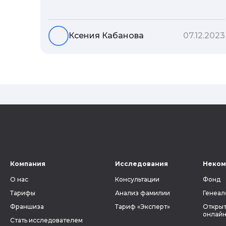
Но что скрывается за порой
неблагозвучной или, наоборот,
«дворянской» фамилией, и какие
Ксения Кабанова
07.12.2023
секреты она может раскрыть о судьбе
рода?
Компания
Исследования
Неком
О нас
Консультации
Фонд
Тарифы
Анализ фамилии
Генеал
Франшиза
Тариф «Эксперт»
Открыт
онлайн
Стать исследователем