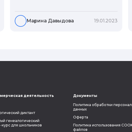
гены или воспитание и образование
человека. В астрологической практике
существует понятие геноскоп - влияние
Марина Давыдова
19.01.2023
семи поколений предков на судьбу
потомков. Пробуем разобраться, стоит
ли всецело ориентироваться на
наследственность.
мерческая деятельность
Документы
Политика обработки персонал
данных
огический диктант
Оферта
ый генеалогический
-курс для школьников
Политика использования COOK
файлов