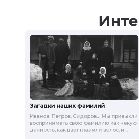
Инте
Загадки наших фамилий
Иванов, Петров, Сидоров… Мы привыкли
воспринимать свою фамилию как некую
данность, как цвет глаз или волос, и
редко кто из нас решается ее сменить.