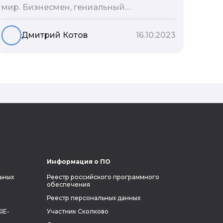
мир. Бизнесмен, гениальный
изобретатель и миллиардер, живой
прообраз экранного Железного
Дмитрий Котов
16.10.2023
человека — настоящий супергерой в
реальной жизни, создающий
электромобиль будущего и нацеленный
на колонизацию Марса. Мы решили
узнать побольше об одном из самых
влиятельных людей планеты и
поделиться с читателями блога фактами
из его биографии.
Информация о ПО
ьных
Реестр российского программного
обеспечения
Реестр персональных данных
IE-
Участник Сколково