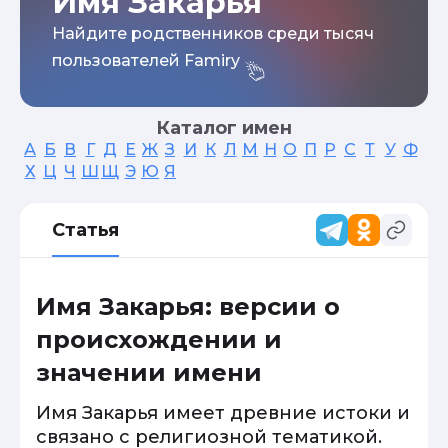
Имя Закарья
Найдите родственников среди тысяч
пользователей Famiry
Каталог имен
А
Б
В
Г
Д
Е
Ж
З
И
К
Л
М
Н
О
П
Р
С
Т
У
Ф
Х
Ц
Ч
Ш
Щ
Э
Ю
Я
Статья
Имя Закарья: версии о
происхождении и
значении имени
Имя Закарья имеет древние истоки и
связано с религиозной тематикой.