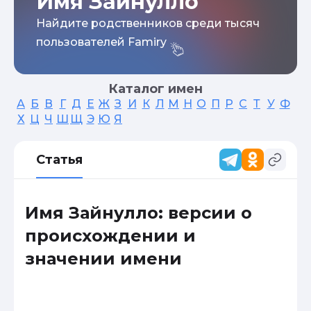
Имя Зайнулло
Найдите родственников среди тысяч
пользователей Famiry
Каталог имен
А
Б
В
Г
Д
Е
Ж
З
И
К
Л
М
Н
О
П
Р
С
Т
У
Ф
Х
Ц
Ч
Ш
Щ
Э
Ю
Я
Статья
Имя Зайнулло: версии о
происхождении и
значении имени