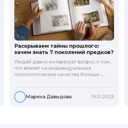
Раскрываем тайны прошлого:
зачем знать 7 поколений предков?
Людей давно интересует вопрос о том,
что влияет на индивидуальные
психологические качества больше -
гены или воспитание и образование
человека. В астрологической практике
существует понятие геноскоп - влияние
Марина Давыдова
19.01.2023
семи поколений предков на судьбу
потомков. Пробуем разобраться, стоит
ли всецело ориентироваться на
наследственность.