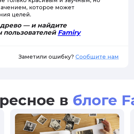
не только красивым и звучным, но
начением, которое может
ния целей.
 древо — и найдите
ч пользователей
Famiry
Заметили ошибку?
Сообщите нам
ресное в
блоге F