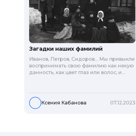
Загадки наших фамилий
Иванов, Петров, Сидоров… Мы привыкли
воспринимать свою фамилию как некую
данность, как цвет глаз или волос, и
редко кто из нас решается ее сменить.
Но что скрывается за порой
неблагозвучной или, наоборот,
«дворянской» фамилией, и какие
Ксения Кабанова
07.12.2023
секреты она может раскрыть о судьбе
рода?