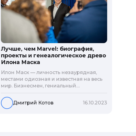
Лучше, чем Marvel: биография,
проекты и генеалогическое древо
Илона Маска
Илон Маск — личность незаурядная,
местами одиозная и известная на весь
мир. Бизнесмен, гениальный
изобретатель и миллиардер, живой
прообраз экранного Железного
Дмитрий Котов
16.10.2023
человека — настоящий супергерой в
реальной жизни, создающий
электромобиль будущего и нацеленный
на колонизацию Марса. Мы решили
узнать побольше об одном из самых