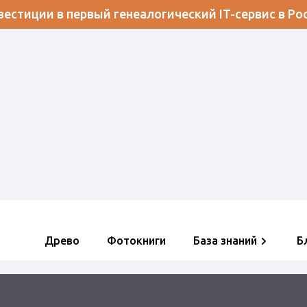
естиции в первый генеалогический IT-сервис в Ро
Древо
Фотокниги
База знаний
Б