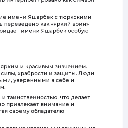
ть интерпретировано как символ
ние имени Яшарбек с тюркскими
ть переведено как «яркий воин»
придает имени Яшарбек особую
т ярким и красивым значением.
 силы, храбрости и защиты. Люди
ыми, уверенными в себе и
м.
и таинственностью, что делает
но привлекает внимание и
гая своему обладателю