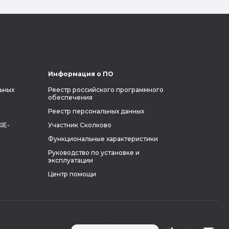
влиятельных людей планеты и
поделиться с читателями блога фактами
из его биографии.
Информация о ПО
ьных
Реестр российского программного
обеспечения
Реестр персональных данных
IE-
Участник Сколково
Функциональные характеристики
Руководство по установке и
эксплуатации
Центр помощи