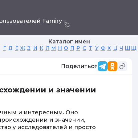
ользователей Famiry
Каталог имен
Г
Д
Е
Ж
З
И
К
Л
М
Н
О
П
Р
С
Т
У
Ф
Х
Ц
Ч
Ш
Щ
Поделиться
исхождении и значении
ычным и интересным. Оно
происхождении и значении,
тво у исследователей и просто