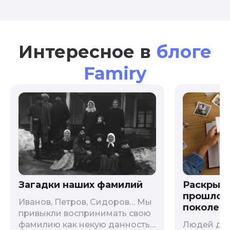
Интересное в
блоге
Famiry
Загадки наших фамилий
Раскрыв
прошлого
Иванов, Петров, Сидоров… Мы
поколени
привыкли воспринимать свою
фамилию как некую данность,
Людей дав