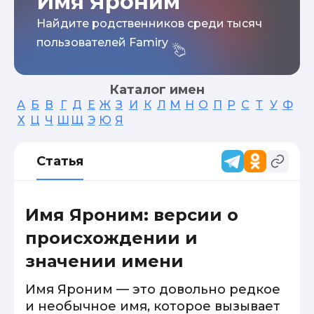
Имя Яроним
Найдите родственников среди тысяч
пользователей Famiry
Каталог имен
А
Б
В
Г
Д
Е
Ж
З
И
К
Л
М
Н
О
П
Р
С
Т
У
Ф
Х
Ц
Ч
Ш
Щ
Э
Ю
Я
Статья
Имя Яроним: версии о
происхождении и
значении имени
Имя Яроним — это довольно редкое
и необычное имя, которое вызывает