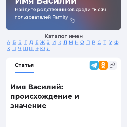
Имя Василий
Найдите родственников среди тысяч
пользователей Famiry
Каталог имен
А
Б
В
Г
Д
Е
Ж
З
И
К
Л
М
Н
О
П
Р
С
Т
У
Ф
Х
Ц
Ч
Ш
Щ
Э
Ю
Я
Статья
Имя Василий:
происхождение и
значение