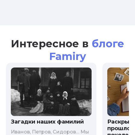
Интересное в
блоге
Famiry
Загадки наших фамилий
Раскрыв
прошлого
Иванов, Петров, Сидоров… Мы
поколени