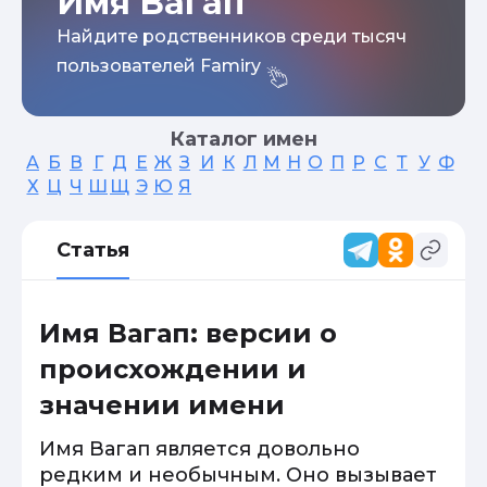
Имя Вагап
Найдите родственников среди тысяч
пользователей Famiry
Каталог имен
А
Б
В
Г
Д
Е
Ж
З
И
К
Л
М
Н
О
П
Р
С
Т
У
Ф
Х
Ц
Ч
Ш
Щ
Э
Ю
Я
Статья
Имя Вагап: версии о
происхождении и
значении имени
Имя Вагап является довольно
редким и необычным. Оно вызывает