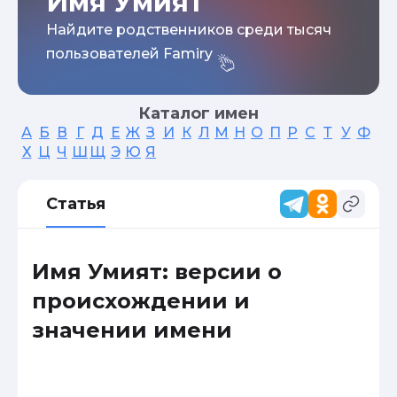
Имя Умият
Найдите родственников среди тысяч
пользователей Famiry
Каталог имен
А
Б
В
Г
Д
Е
Ж
З
И
К
Л
М
Н
О
П
Р
С
Т
У
Ф
Х
Ц
Ч
Ш
Щ
Э
Ю
Я
Статья
Имя Умият: версии о
происхождении и
значении имени