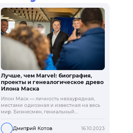
Лучше, чем Marvel: биография,
проекты и генеалогическое древо
Илона Маска
Илон Маск — личность незаурядная,
местами одиозная и известная на весь
мир. Бизнесмен, гениальный
изобретатель и миллиардер, живой
прообраз экранного Железного
Дмитрий Котов
16.10.2023
человека — настоящий супергерой в