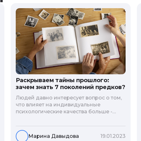
Раскрываем тайны прошлого:
зачем знать 7 поколений предков?
Людей давно интересует вопрос о том,
что влияет на индивидуальные
психологические качества больше -
гены или воспитание и образование
человека. В астрологической практике
существует понятие геноскоп - влияние
Марина Давыдова
19.01.2023
семи поколений предков на судьбу