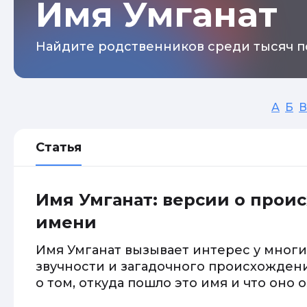
Имя Умганат
Найдите родственников среди тысяч п
А
Б
В
Статья
Имя Умганат: версии о прои
имени
Имя Умганат вызывает интерес у многи
звучности и загадочного происхождени
о том, откуда пошло это имя и что оно о