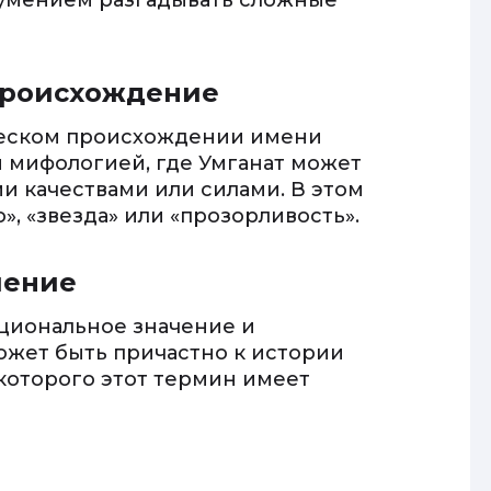
умением разгадывать сложные
происхождение
ческом происхождении имени
й мифологией, где Умганат может
 качествами или силами. В этом
», «звезда» или «прозорливость».
чение
ациональное значение и
ожет быть причастно к истории
 которого этот термин имеет