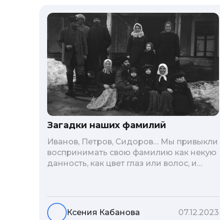
Загадки наших фамилий
Иванов, Петров, Сидоров… Мы привыкли
воспринимать свою фамилию как некую
данность, как цвет глаз или волос, и
редко кто из нас решается ее сменить.
Но что скрывается за порой
неблагозвучной или, наоборот,
«дворянской» фамилией, и какие
Ксения Кабанова
07.12.2023
секреты она может раскрыть о судьбе