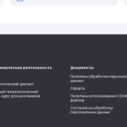
потомков. Пробуем разобраться, стоит
ли всецело ориентироваться на
наследственность.
мерческая деятельность
Документы
Политика обработки персонал
данных
огический диктант
Оферта
ый генеалогический
-курс для школьников
Политика использования COOK
файлов
Согласие на обработку
персональных данных