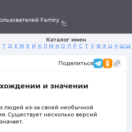
ользователей Famiry
Каталог имен
Г
Д
Е
Ж
З
И
К
Л
М
Н
О
П
Р
С
Т
У
Ф
Х
Ц
Ч
Ш
Щ
Поделиться
схождении и значении
х людей из-за своей необычной
я. Существует несколько версий
значает.