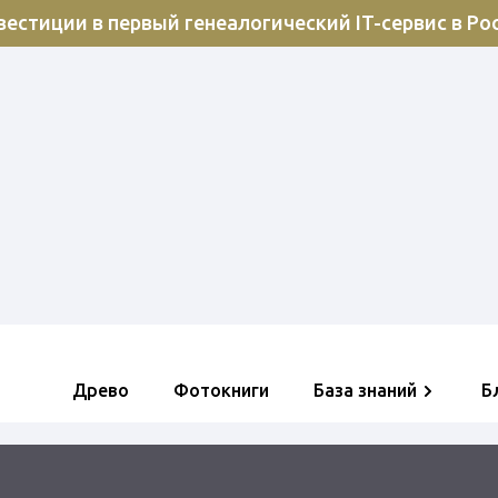
естиции в первый генеалогический IT-сервис в Ро
Древо
Фотокниги
База знаний
Б