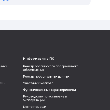
реальной жизни, создающий
электромобиль будущего и нацеленный
на колонизацию Марса. Мы решили
узнать побольше об одном из самых
влиятельных людей планеты и
поделиться с читателями блога фактами
из его биографии.
Информация о ПО
ьных
Реестр российского программного
обеспечения
Реестр персональных данных
IE-
Участник Сколково
Функциональные характеристики
Руководство по установке и
эксплуатации
Центр помощи