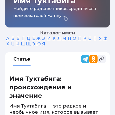
Имя Туктабига
Найдите родственников среди тысяч
пользователей Famiry
Каталог имен
А
Б
В
Г
Д
Е
Ж
З
И
К
Л
М
Н
О
П
Р
С
Т
У
Ф
Х
Ц
Ч
Ш
Щ
Э
Ю
Я
Статья
Имя Туктабига:
происхождение и
значение
Имя Туктабига — это редкое и
необычное имя, которое вызывает