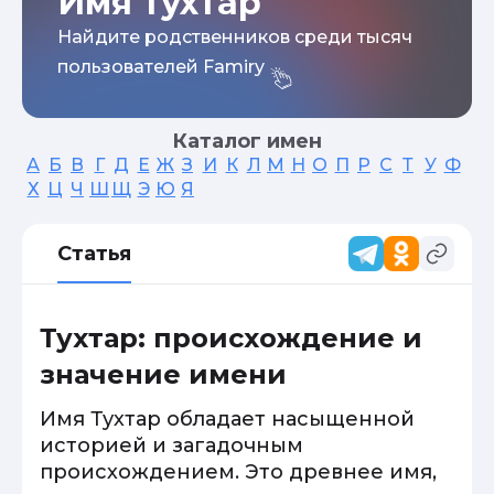
Имя Тухтар
Найдите родственников среди тысяч
пользователей Famiry
Каталог имен
А
Б
В
Г
Д
Е
Ж
З
И
К
Л
М
Н
О
П
Р
С
Т
У
Ф
Х
Ц
Ч
Ш
Щ
Э
Ю
Я
Статья
Тухтар: происхождение и
значение имени
Имя Тухтар обладает насыщенной
историей и загадочным
происхождением. Это древнее имя,