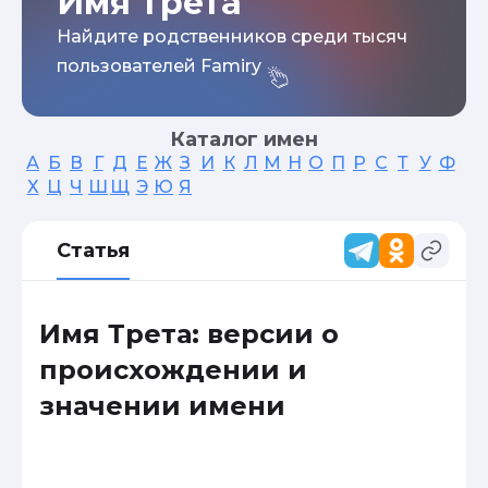
Имя Трета
Найдите родственников среди тысяч
пользователей Famiry
Каталог имен
А
Б
В
Г
Д
Е
Ж
З
И
К
Л
М
Н
О
П
Р
С
Т
У
Ф
Х
Ц
Ч
Ш
Щ
Э
Ю
Я
Статья
Имя Трета: версии о
происхождении и
значении имени