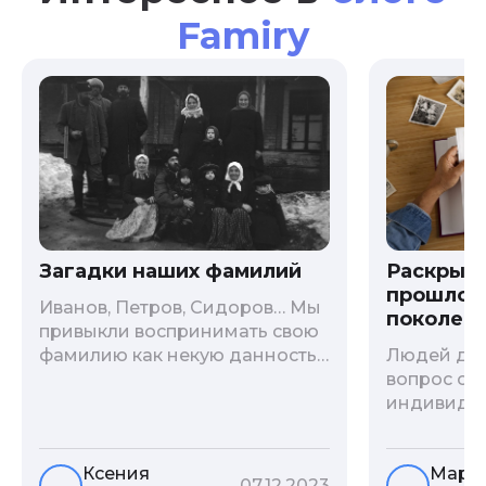
Famiry
Загадки наших фамилий
Раскрыв
прошлого
Иванов, Петров, Сидоров… Мы
поколени
привыкли воспринимать свою
фамилию как некую данность,
Людей дав
как цвет глаз или волос, и
вопрос о т
редко кто из нас решается ее
индивиду
сменить. Но что скрывается за
психологи
порой неблагозвучной или,
больше - 
Ксения
Мари
наоборот, «дворянской»
и образов
07.12.2023