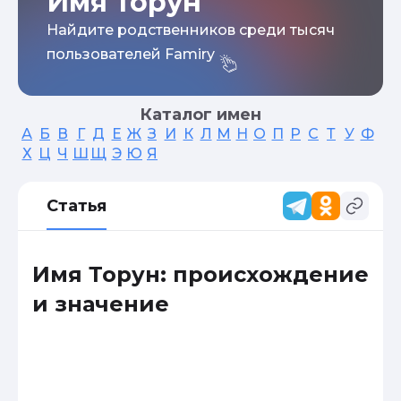
Имя Торун
Найдите родственников среди тысяч
пользователей Famiry
Каталог имен
А
Б
В
Г
Д
Е
Ж
З
И
К
Л
М
Н
О
П
Р
С
Т
У
Ф
Х
Ц
Ч
Ш
Щ
Э
Ю
Я
Статья
Имя Торун: происхождение
и значение