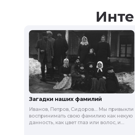
Инте
Загадки наших фамилий
Иванов, Петров, Сидоров… Мы привыкли
воспринимать свою фамилию как некую
данность, как цвет глаз или волос, и
редко кто из нас решается ее сменить.