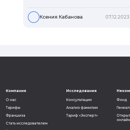
Но что скрывается за порой
неблагозвучной или, наоборот,
«дворянской» фамилией, и какие
Ксения Кабанова
07.12.2023
секреты она может раскрыть о судьбе
рода?
Компания
Исследования
Неком
О нас
Консультации
Фонд
Тарифы
Анализ фамилии
Генеал
Франшиза
Тариф «Эксперт»
Открыт
онлайн
Стать исследователем