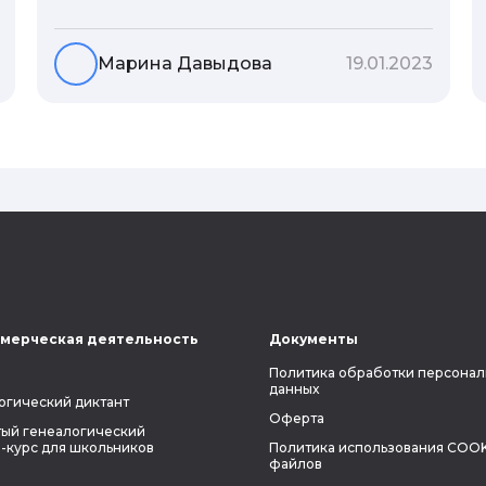
гены или воспитание и образование
человека. В астрологической практике
существует понятие геноскоп - влияние
Марина Давыдова
19.01.2023
семи поколений предков на судьбу
потомков. Пробуем разобраться, стоит
ли всецело ориентироваться на
наследственность.
мерческая деятельность
Документы
Политика обработки персонал
данных
огический диктант
Оферта
ый генеалогический
-курс для школьников
Политика использования COOK
файлов