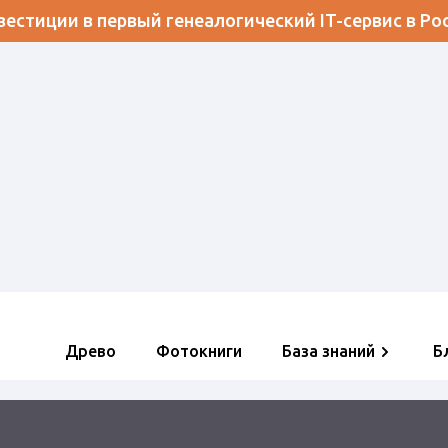
естиции в первый генеалогический IT-сервис в Ро
Древо
Фотокниги
База знаний
Б