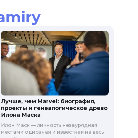
amiry
Лучше, чем Marvel: биография,
проекты и генеалогическое древо
Илона Маска
Илон Маск — личность незаурядная,
местами одиозная и известная на весь