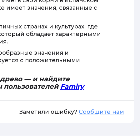
т иметь свои корни в испанском
же имеет значения, связанные с
личных странах и культурах, где
 который обладает характерными
ия.
ообразные значения и
руется с положительными
 древо — и найдите
ч пользователей
Famiry
Заметили ошибку?
Сообщите нам