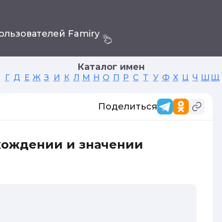
ользователей Famiry
Каталог имен
Г
Д
Е
Ж
З
И
К
Л
М
Н
О
П
Р
С
Т
У
Ф
Х
Ц
Ч
Ш
Щ
Поделиться
хождении и значении