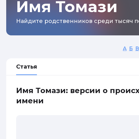
Имя Томази
Найдите родственников среди тысяч п
А
Б
В
Статья
Имя Томази: версии о проис
имени