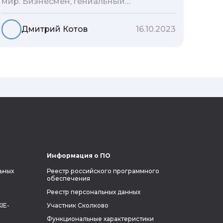
мир. Бизнесмен, гениальный
изобретатель и миллиардер, живой
прообраз экранного Железного
Дмитрий Котов
16.10.2023
человека — настоящий супергерой в
реальной жизни, создающий
электромобиль будущего и нацеленный
на колонизацию Марса. Мы решили
узнать побольше об одном из самых
влиятельных людей планеты и
поделиться с читателями блога фактами
из его биографии.
Информация о ПО
ьных
Реестр российского программного
обеспечения
Реестр персональных данных
IE-
Участник Сколково
Функциональные характеристики