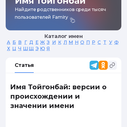
Имя Тойгонбай
Найдите родственников среди тысяч
пользователей Famiry
Каталог имен
А
Б
В
Г
Д
Е
Ж
З
И
К
Л
М
Н
О
П
Р
С
Т
У
Ф
Х
Ц
Ч
Ш
Щ
Э
Ю
Я
Статья
Имя Тойгонбай: версии о
происхождении и
значении имени