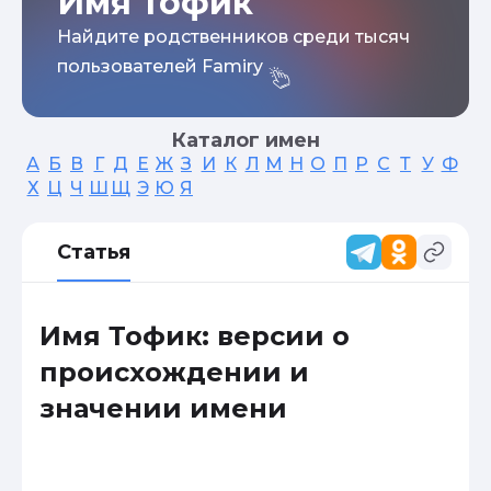
Имя Тофик
Найдите родственников среди тысяч
пользователей Famiry
Каталог имен
А
Б
В
Г
Д
Е
Ж
З
И
К
Л
М
Н
О
П
Р
С
Т
У
Ф
Х
Ц
Ч
Ш
Щ
Э
Ю
Я
Статья
Имя Тофик: версии о
происхождении и
значении имени