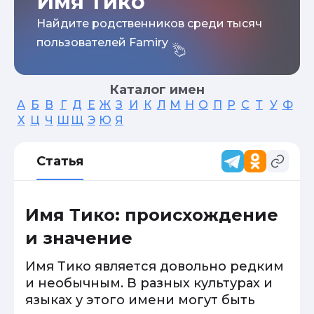
Имя Тико
Найдите родственников среди тысяч
пользователей Famiry
Каталог имен
А
Б
В
Г
Д
Е
Ж
З
И
К
Л
М
Н
О
П
Р
С
Т
У
Ф
Х
Ц
Ч
Ш
Щ
Э
Ю
Я
Статья
Имя Тико: происхождение
и значение
Имя Тико является довольно редким
и необычным. В разных культурах и
языках у этого имени могут быть