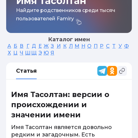
Имя Тасолтан
Найдите родственников среди тысяч
пользователей Famiry
Каталог имен
А
Б
В
Г
Д
Е
Ж
З
И
К
Л
М
Н
О
П
Р
С
Т
У
Ф
Х
Ц
Ч
Ш
Щ
Э
Ю
Я
Статья
Имя Тасолтан: версии о
происхождении и
значении имени
Имя Тасолтан является довольно
редким и загадочным. Есть