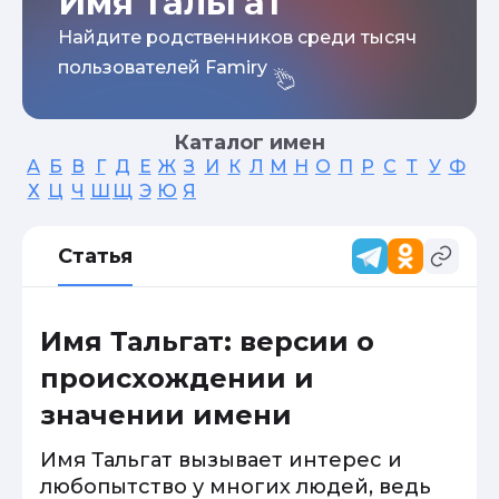
Имя Тальгат
Найдите родственников среди тысяч
пользователей Famiry
Каталог имен
А
Б
В
Г
Д
Е
Ж
З
И
К
Л
М
Н
О
П
Р
С
Т
У
Ф
Х
Ц
Ч
Ш
Щ
Э
Ю
Я
Статья
Имя Тальгат: версии о
происхождении и
значении имени
Имя Тальгат вызывает интерес и
любопытство у многих людей, ведь