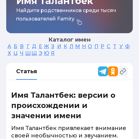
Имя Талантбек
Найдите родственников среди тысяч
пользователей Famiry
Каталог имен
А
Б
В
Г
Д
Е
Ж
З
И
К
Л
М
Н
О
П
Р
С
Т
У
Ф
Х
Ц
Ч
Ш
Щ
Э
Ю
Я
Статья
Имя Талантбек: версии о
происхождении и
значении имени
Имя Талантбек привлекает внимание
своей необычностью и звучанием.