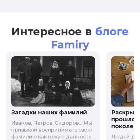
Интересное в
блоге
Famiry
Загадки наших фамилий
Раскрыв
прошлого
Иванов, Петров, Сидоров… Мы
поколени
привыкли воспринимать свою
фамилию как некую данность,
Людей дав