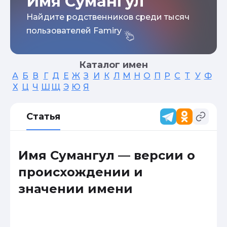
Имя Сумангул
Найдите родственников среди тысяч
пользователей Famiry
Каталог имен
А
Б
В
Г
Д
Е
Ж
З
И
К
Л
М
Н
О
П
Р
С
Т
У
Ф
Х
Ц
Ч
Ш
Щ
Э
Ю
Я
Статья
Имя Сумангул — версии о
происхождении и
значении имени