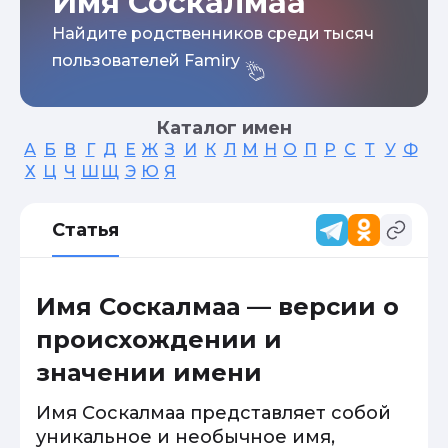
Имя Соскалмаа
Найдите родственников среди тысяч
пользователей Famiry
Каталог имен
А
Б
В
Г
Д
Е
Ж
З
И
К
Л
М
Н
О
П
Р
С
Т
У
Ф
Х
Ц
Ч
Ш
Щ
Э
Ю
Я
Статья
Имя Соскалмаа — версии о
происхождении и
значении имени
Имя Соскалмаа представляет собой
уникальное и необычное имя,