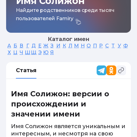
Имя Солижон
Найдите родственников среди тысяч
пользователей Famiry
Каталог имен
А
Б
В
Г
Д
Е
Ж
З
И
К
Л
М
Н
О
П
Р
С
Т
У
Ф
Х
Ц
Ч
Ш
Щ
Э
Ю
Я
Статья
Имя Солижон: версии о
происхождении и
значении имени
Имя Солижон является уникальным и
интересным, и несмотря на свою