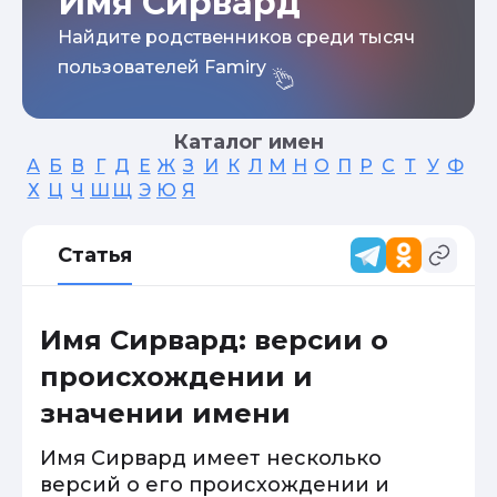
Имя Сирвард
Найдите родственников среди тысяч
пользователей Famiry
Каталог имен
А
Б
В
Г
Д
Е
Ж
З
И
К
Л
М
Н
О
П
Р
С
Т
У
Ф
Х
Ц
Ч
Ш
Щ
Э
Ю
Я
Статья
Имя Сирвард: версии о
происхождении и
значении имени
Имя Сирвард имеет несколько
версий о его происхождении и