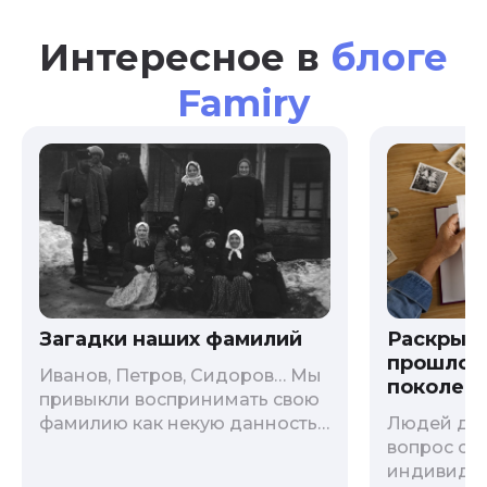
Интересное в
блоге
Famiry
Загадки наших фамилий
Раскрыв
прошлого
Иванов, Петров, Сидоров… Мы
поколени
привыкли воспринимать свою
фамилию как некую данность,
Людей дав
как цвет глаз или волос, и
вопрос о т
редко кто из нас решается ее
индивиду