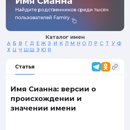
Имя Сианна
Найдите родственников среди тысяч
пользователей Famiry
Каталог имен
А
Б
В
Г
Д
Е
Ж
З
И
К
Л
М
Н
О
П
Р
С
Т
У
Ф
Х
Ц
Ч
Ш
Щ
Э
Ю
Я
Статья
Имя Сианна: версии о
происхождении и
значении имени