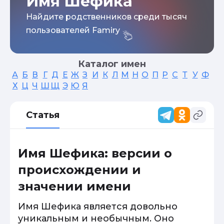
Имя Шефика
Найдите родственников среди тысяч
пользователей Famiry
Каталог имен
А
Б
В
Г
Д
Е
Ж
З
И
К
Л
М
Н
О
П
Р
С
Т
У
Ф
Х
Ц
Ч
Ш
Щ
Э
Ю
Я
Статья
Имя Шефика: версии о
происхождении и
значении имени
Имя Шефика является довольно
уникальным и необычным. Оно