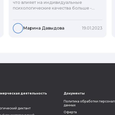
что влияет на индивидуальные
психологические качества больше -
гены или воспитание и образование
человека. В астрологической практике
существует понятие геноскоп - влияние
Марина Давыдова
19.01.2023
семи поколений предков на судьбу
потомков. Пробуем разобраться, стоит
ли всецело ориентироваться на
наследственность.
мерческая деятельность
Документы
Политика обработки персонал
данных
огический диктант
Оферта