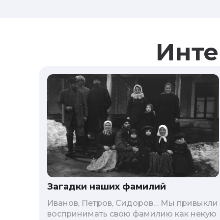
Инте
Загадки наших фамилий
Иванов, Петров, Сидоров… Мы привыкли
воспринимать свою фамилию как некую