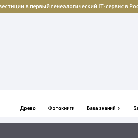
естиции в первый генеалогический IT-сервис в Ро
Древо
Фотокниги
База знаний
Б