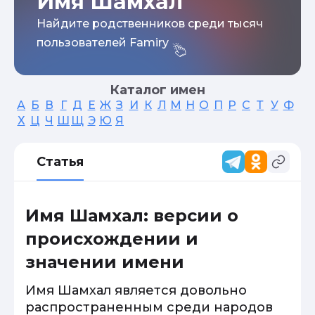
Имя Шамхал
Найдите родственников среди тысяч
пользователей Famiry
Каталог имен
А
Б
В
Г
Д
Е
Ж
З
И
К
Л
М
Н
О
П
Р
С
Т
У
Ф
Х
Ц
Ч
Ш
Щ
Э
Ю
Я
Статья
Имя Шамхал: версии о
происхождении и
значении имени
Имя Шамхал является довольно
распространенным среди народов