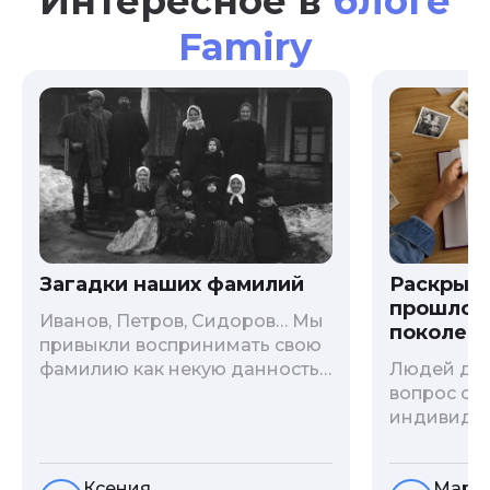
Интересное в
блоге
Famiry
Загадки наших фамилий
Раскрыв
прошлого
Иванов, Петров, Сидоров… Мы
поколени
привыкли воспринимать свою
фамилию как некую данность,
Людей дав
как цвет глаз или волос, и
вопрос о т
редко кто из нас решается ее
индивиду
сменить. Но что скрывается за
психологи
порой неблагозвучной или,
больше - 
Ксения
Мари
наоборот, «дворянской»
и образов