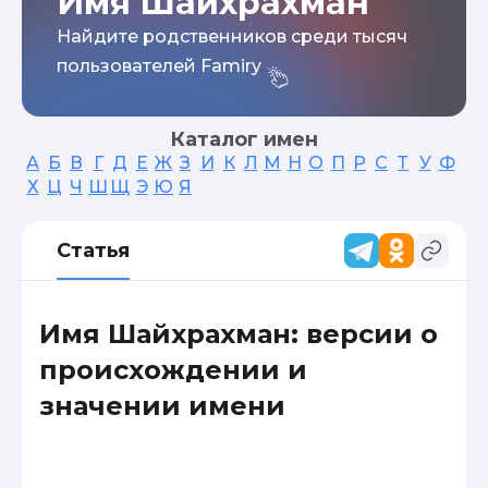
Имя Шайхрахман
Найдите родственников среди тысяч
пользователей Famiry
Каталог имен
А
Б
В
Г
Д
Е
Ж
З
И
К
Л
М
Н
О
П
Р
С
Т
У
Ф
Х
Ц
Ч
Ш
Щ
Э
Ю
Я
Статья
Имя Шайхрахман: версии о
происхождении и
значении имени