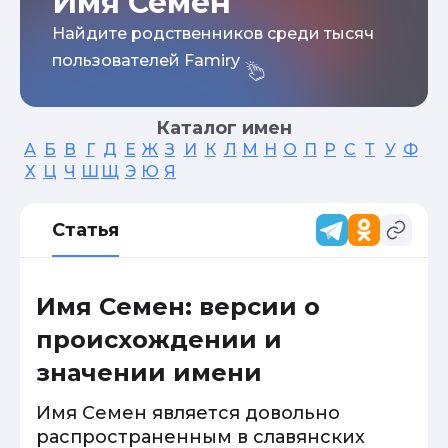
Имя Семен
Найдите родственников среди тысяч
пользователей Famiry
Каталог имен
А
Б
В
Г
Д
Е
Ж
З
И
К
Л
М
Н
О
П
Р
С
Т
У
Ф
Х
Ц
Ч
Ш
Щ
Э
Ю
Я
Статья
Имя Семен: версии о
происхождении и
значении имени
Имя Семен является довольно
распространенным в славянских