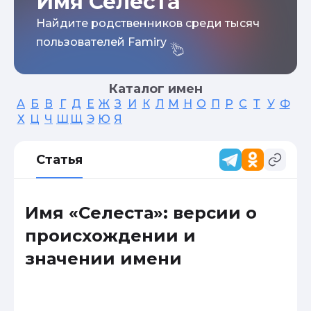
Имя Селеста
Найдите родственников среди тысяч
пользователей Famiry
Каталог имен
А
Б
В
Г
Д
Е
Ж
З
И
К
Л
М
Н
О
П
Р
С
Т
У
Ф
Х
Ц
Ч
Ш
Щ
Э
Ю
Я
Статья
Имя «Селеста»: версии о
происхождении и
значении имени