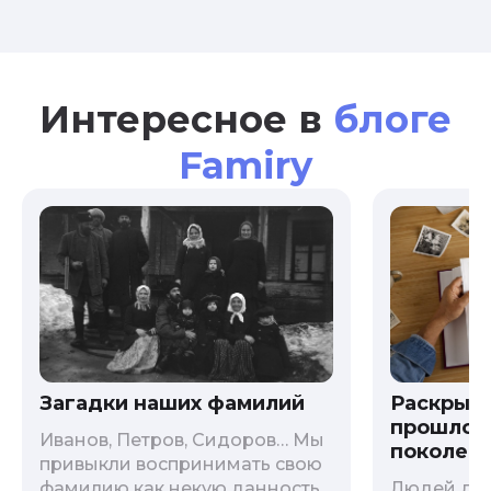
Интересное в
блоге
Famiry
Загадки наших фамилий
Раскрыв
прошлого
Иванов, Петров, Сидоров… Мы
поколени
привыкли воспринимать свою
фамилию как некую данность,
Людей дав