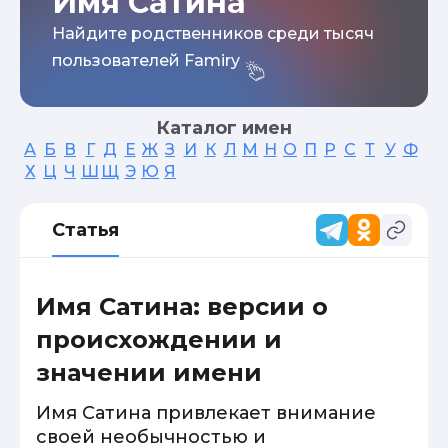
Имя Сатина
Найдите родственников среди тысяч
пользователей Famiry
Каталог имен
А
Б
В
Г
Д
Е
Ж
З
И
К
Л
М
Н
О
П
Р
С
Т
У
Ф
Х
Ц
Ч
Ш
Щ
Э
Ю
Я
Статья
Имя Сатина: версии о
происхождении и
значении имени
Имя Сатина привлекает внимание
своей необычностью и