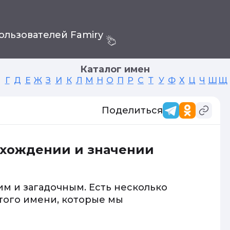
ользователей Famiry
Каталог имен
Г
Д
Е
Ж
З
И
К
Л
М
Н
О
П
Р
С
Т
У
Ф
Х
Ц
Ч
Ш
Щ
Поделиться
схождении и значении
им и загадочным. Есть несколько
того имени, которые мы