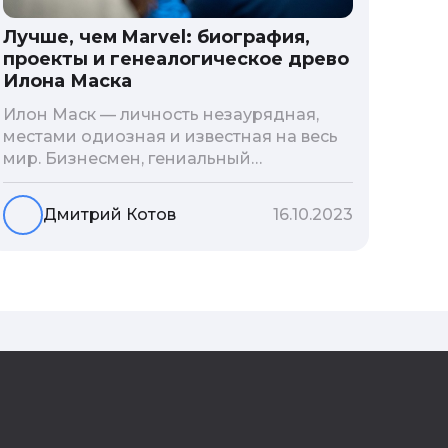
Лучше, чем Marvel: биография,
проекты и генеалогическое древо
Илона Маска
Илон Маск — личность незаурядная,
местами одиозная и известная на весь
мир. Бизнесмен, гениальный
изобретатель и миллиардер, живой
прообраз экранного Железного
Дмитрий Котов
16.10.2023
человека — настоящий супергерой в
реальной жизни, создающий
электромобиль будущего и нацеленный
на колонизацию Марса. Мы решили
узнать побольше об одном из самых
влиятельных людей планеты и
поделиться с читателями блога фактами
из его биографии.