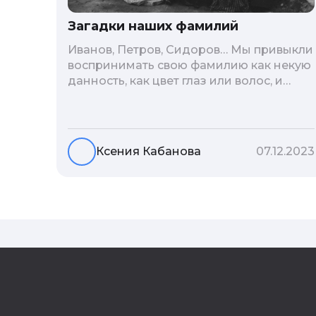
Загадки наших фамилий
Иванов, Петров, Сидоров… Мы привыкли
воспринимать свою фамилию как некую
данность, как цвет глаз или волос, и
редко кто из нас решается ее сменить.
Но что скрывается за порой
неблагозвучной или, наоборот,
«дворянской» фамилией, и какие
Ксения Кабанова
07.12.2023
секреты она может раскрыть о судьбе
рода?