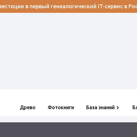
естиции в первый генеалогический IT-сервис в Ро
Древо
Фотокниги
База знаний
Б