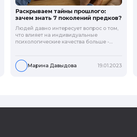
Раскрываем тайны прошлого:
зачем знать 7 поколений предков?
Людей давно интересует вопрос о том,
что влияет на индивидуальные
психологические качества больше -
гены или воспитание и образование
человека. В астрологической практике
существует понятие геноскоп - влияние
Марина Давыдова
19.01.2023
семи поколений предков на судьбу
потомков. Пробуем разобраться, стоит
ли всецело ориентироваться на
наследственность.