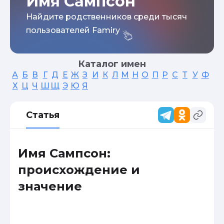
Имя Сампсон
Найдите родственников среди тысяч
пользователей Famiry
Каталог имен
А
Б
В
Г
Д
Е
Ж
З
И
К
Л
М
Н
О
П
Р
С
Т
У
Ф
Х
Ц
Ч
Ш
Щ
Э
Ю
Я
Статья
Имя Сампсон:
происхождение и
значение