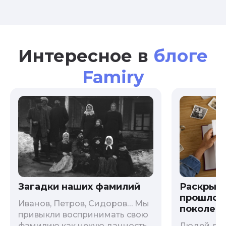
Интересное в
блоге
Famiry
Загадки наших фамилий
Раскрыв
прошлого
Иванов, Петров, Сидоров… Мы
поколени
привыкли воспринимать свою
фамилию как некую данность,
Людей дав